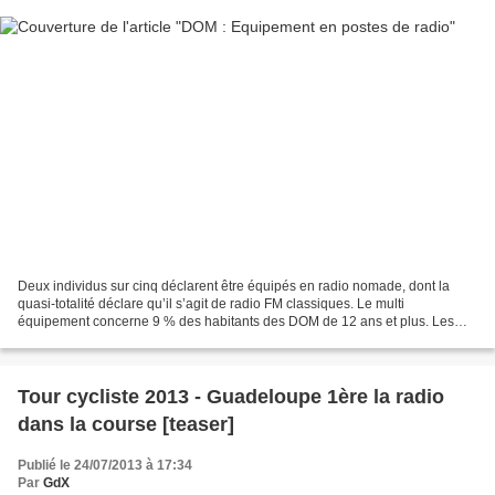
Deux individus sur cinq déclarent être équipés en radio nomade, dont la
quasi-totalité déclare qu’il s’agit de radio FM classiques. Le multi
équipement concerne 9 % des habitants des DOM de 12 ans et plus. Les
téléphones mobiles intégrant la fonction...
Tour cycliste 2013 - Guadeloupe 1ère la radio
dans la course [teaser]
Publié le 24/07/2013 à 17:34
Par
GdX