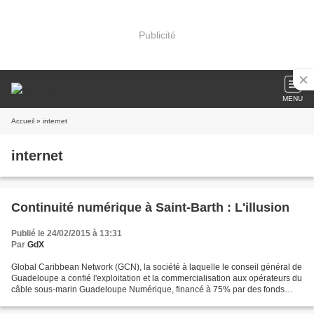
Publicité
MENU
Accueil
» internet
internet
Continuité numérique à Saint-Barth : L'illusion
Publié le 24/02/2015 à 13:31
Par
GdX
Global Caribbean Network (GCN), la société à laquelle le conseil général de
Guadeloupe a confié l'exploitation et la commercialisation aux opérateurs du
câble sous-marin Guadeloupe Numérique, financé à 75% par des fonds
publics, vient de publier son offre...