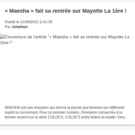
« Maesha » fait sa rentrée sur Mayotte La 1ère !
Publié le 21/09/2021 à 01:30
Par
Jonathan
MAESHA est une émission qui donne la parole aux femmes sur différents
sujets la concernant. Pour ce premier numéro, l'émission consacrée à la
femme revient sur la série COLOCS. COLOCS entre fiction et réalité ! Deux
semaines après la diffusion de la série-évènement...