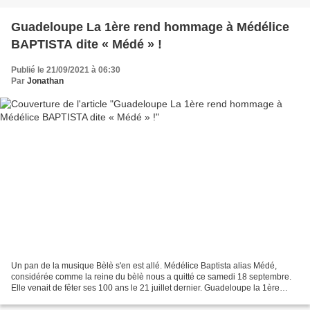
Guadeloupe La 1ère rend hommage à Médélice
BAPTISTA dite « Médé » !
Publié le 21/09/2021 à 06:30
Par
Jonathan
Un pan de la musique Bèlè s'en est allé. Médélice Baptista alias Médé,
considérée comme la reine du bèlè nous a quitté ce samedi 18 septembre.
Elle venait de fêter ses 100 ans le 21 juillet dernier. Guadeloupe la 1ère
bouleverse ses programmes pour lui...