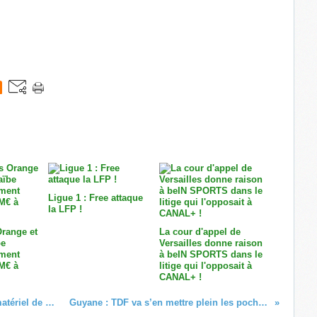
Ligue 1 : Free attaque
la LFP !
Orange et
La cour d'appel de
be
Versailles donne raison
ement
à beIN SPORTS dans le
 M€ à
litige qui l'opposait à
CANAL+ !
La Région de Guadeloupe s'offre le matériel de GTV
Guyane : TDF va s’en mettre plein les poches !