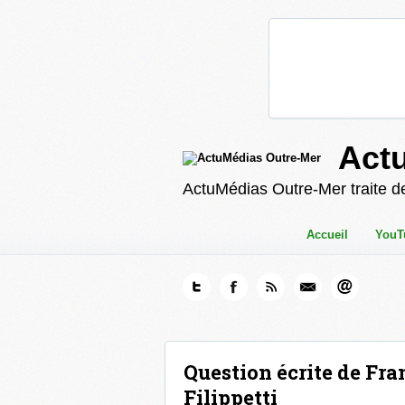
Act
ActuMédias Outre-Mer traite de
Accueil
YouT
Question écrite de Fra
Filippetti