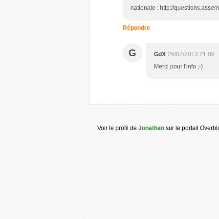
nationale : http://questions.ass
Répondre
G
GdX
26/07/2013 21:09
Merci pour l'info ;-)
Voir le profil de
Jonathan
sur le portail Overb