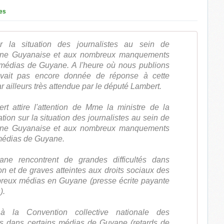
es
r la situation des journalistes au sein de
ine Guyanaise et aux nombreux manquements
 médias de Guyane. A l'heure où nous publions
'avait pas encore donnée de réponse à cette
r ailleurs très attendue par le député Lambert.
t attire l'attention de Mme la ministre de la
tion sur la situation des journalistes au sein de
ine Guyanaise et aux nombreux manquements
 médias de Guyane.
ane rencontrent de grandes difficultés dans
ion et de graves atteintes aux droits sociaux des
breux médias en Guyane (presse écrite payante
).
à la Convention collective nationale des
vés dans certains médias de Guyane (retards de