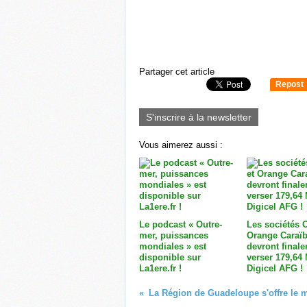
Partager cet article
Repost
0
S'inscrire à la newsletter
Vous aimerez aussi :
Le podcast « Outre-
Les sociétés 
mer, puissances
Orange Caraï
mondiales » est
devront final
disponible sur
verser 179,64
La1ere.fr !
Digicel AFG !