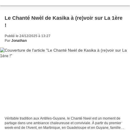
héritage. Rivalités, secrets...
Le Chanté Nwèl de Kasika à (re)voir sur La 1ère
!
Publié le 24/12/2025 à 13:27
Par
Jonathan
Véritable tradition aux Antilles-Guyane, le Chanté Nwel est un moment de
partage dans une ambiance chaleureuse et conviviale. À partir du premier
week-end de l'Avent, en Martinique, en Guadeloupe et en Guyane, familles