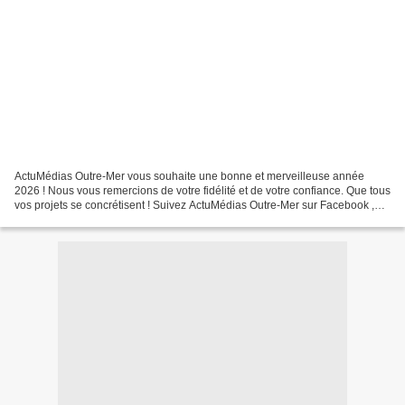
ActuMédias Outre-Mer vous souhaite une bonne et merveilleuse année
2026 ! Nous vous remercions de votre fidélité et de votre confiance. Que tous
vos projets se concrétisent ! Suivez ActuMédias Outre-Mer sur Facebook ,
Twitter/X , YouTube , Google Actualités...