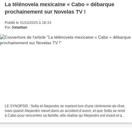
La télénovela mexicaine « Cabo » débarque
prochainement sur Novelas TV !
Publié le 31/12/2025 à 18:33
Par
Jonathan
LE SYNOPSIS : Sofia et Alejandro se marient lors d'une cérémonie de rêve,
mais quand Alejandro meurt dans un accident d’avion, et que Sofia se rend
à Cabo pour rencontrer sa famille, elle réalise qu’Alejandro est vivant et que
son vrai nom est Eduardo....