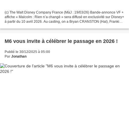
(c) The Walt Disney Company France (MàJ : 19/03/26) Bande-annonce VF +
affiche « Malcolm : Rien n’a changé » sera diffusé en exclusivité sur Disney+
à partir du 10 avril 2026. Au casting, on a Bryan CRANSTON (Hal), Frankie
MUNIZ (Malcolm), Jane KACZMAREK...
M6 vous invite à célébrer le passage en 2026 !
Publié le 30/12/2025 à 05:00
Par
Jonathan