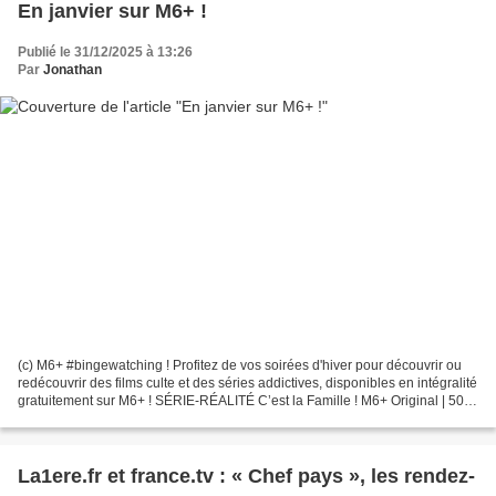
En janvier sur M6+ !
Publié le 31/12/2025 à 13:26
Par
Jonathan
(c) M6+ #bingewatching ! Profitez de vos soirées d'hiver pour découvrir ou
redécouvrir des films culte et des séries addictives, disponibles en intégralité
gratuitement sur M6+ ! SÉRIE-RÉALITÉ C’est la Famille ! M6+ Original | 50 x
32 min | saison 7 |...
La1ere.fr et france.tv : « Chef pays », les rendez-