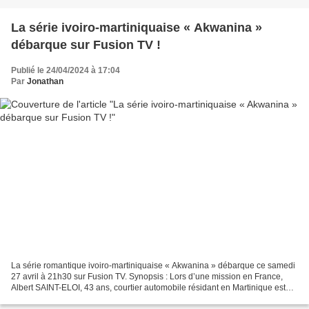
La série ivoiro-martiniquaise « Akwanina »
débarque sur Fusion TV !
Publié le 24/04/2024 à 17:04
Par
Jonathan
La série romantique ivoiro-martiniquaise « Akwanina » débarque ce samedi
27 avril à 21h30 sur Fusion TV. Synopsis : Lors d’une mission en France,
Albert SAINT-ELOI, 43 ans, courtier automobile résidant en Martinique est
invité par un ami à un dîner....