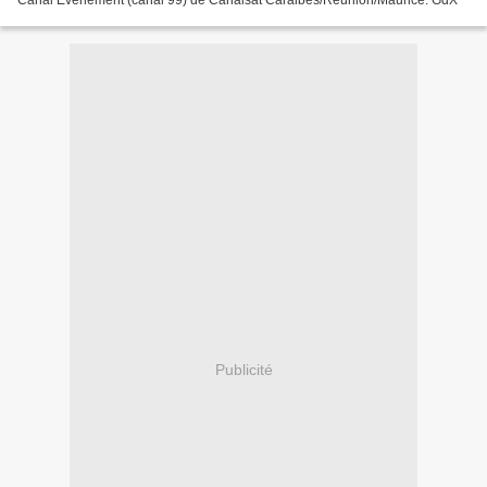
Canal Evenement (canal 99) de Canalsat Caraibes/Réunion/Maurice. GdX
Publicité