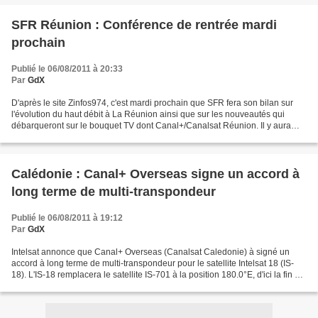
SFR Réunion : Conférence de rentrée mardi
prochain
Publié le 06/08/2011 à 20:33
Par
GdX
D'après le site Zinfos974, c'est mardi prochain que SFR fera son bilan sur
l'évolution du haut débit à La Réunion ainsi que sur les nouveautés qui
débarqueront sur le bouquet TV dont Canal+/Canalsat Réunion. Il y aura
comme guest stars Zhang Guobin, consul...
Calédonie : Canal+ Overseas signe un accord à
long terme de multi-transpondeur
Publié le 06/08/2011 à 19:12
Par
GdX
Intelsat annonce que Canal+ Overseas (Canalsat Caledonie) à signé un
accord à long terme de multi-transpondeur pour le satellite Intelsat 18 (IS-
18). L'IS-18 remplacera le satellite IS-701 à la position 180.0°E, d'ici la fin de
l'année. GdX