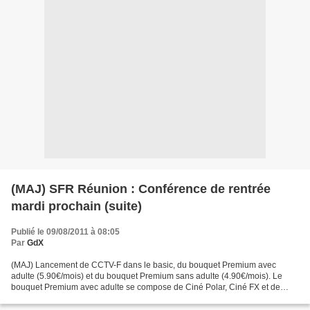
(MAJ) SFR Réunion : Conférence de rentrée
mardi prochain (suite)
Publié le 09/08/2011 à 08:05
Par
GdX
(MAJ) Lancement de CCTV-F dans le basic, du bouquet Premium avec
adulte (5.90€/mois) et du bouquet Premium sans adulte (4.90€/mois). Le
bouquet Premium avec adulte se compose de Ciné Polar, Ciné FX et de
Dorcel TV et Le bouquet Premium sans adulte se...