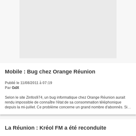
Mobile : Bug chez Orange Réunion
Publié le 11/08/2011 à 07:19
Par
GdX
Selon le site Zinfos974, un bug informatique chez Orange Réunion aurait
rendu impossible de connaître l'état de sa consommation téléphonique
depuis la mi-juillet. Ce problème concerne un grand nombre d'abonnés. Si
vous constatez des surcoûts à votre prochaine...
La Réunion : Kréol FM a été reconduite