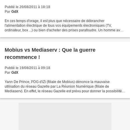
Publié le 20/08/2011 à 18:18
Par
GdX
En ces temps d'orage, il est plus que nécessaire de débrancher
l'alimentation électrique de tous vos équipements électroniques (TV,
ordinateur, box ...) ou bien d'acheter des prises parafoudre. Un homme averti
en vaut deux ...
Mobius vs Mediaserv : Que la guerre
recommence !
Publié le 19/08/2011 à 09:18
Par
GdX
Yann De Prince, PDG d'iZi (filiale de Mobius) dénonce la mauvaise
utilisation du réseau Gazelle par La Réunion Numérique (filiale de
Mediaserv). En effet, le réseau Gazelle est prévu pour donner la possibilité
aux opérateurs d'acheter de l'ADSL, sans...