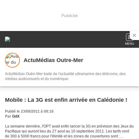
Publicité
MENU
ActuMédias Outre-Mer
ActuMédias Outre-Mer traite de l'actualité ultramarine des télécoms, des
médias audiovisuels et du numérique.
Mobile : La 3G est enfin arrivée en Calédonie !
Publié le 23/08/2011 à 08:16
Par
GdX
La semaine dernière, l'OPT avait enfin lancer la 3G en prévision des Jeux du
Pacifique qui auront lieu du 27 aout au 10 septembre 2011. Les tarifs vont
de 300 à 5000 francs pour l'illimité et les zones de couvertures sont :