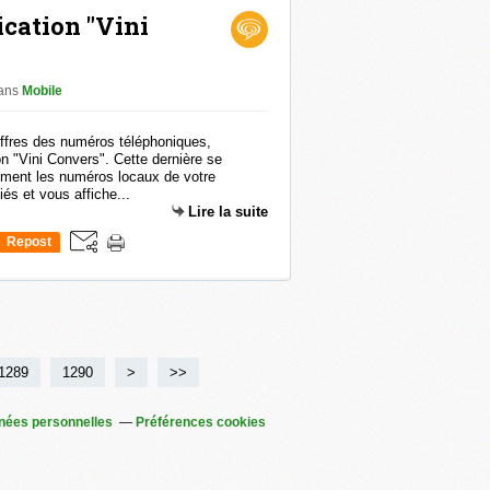
ication "Vini
ans
Mobile
iffres des numéros téléphoniques,
ion "Vini Convers". Cette dernière se
ement les numéros locaux de votre
iés et vous affiche...
Lire la suite
Repost
0
1289
1290
1300
1400
1500
1600
1700
>
>>
nées personnelles
Préférences cookies