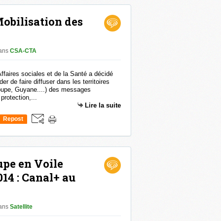
obilisation des
ans
CSA-CTA
Affaires sociales et de la Santé a décidé
er de faire diffuser dans les territoires
oupe, Guyane....) des messages
protection,...
Lire la suite
Repost
0
upe en Voile
014 : Canal+ au
ans
Satellite