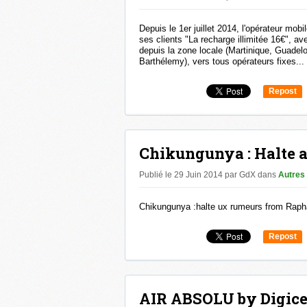
Depuis le 1er juillet 2014, l'opérateur mob
ses clients "La recharge illimitée 16€", av
depuis la zone locale (Martinique, Guadel
Barthélemy), vers tous opérateurs fixes...
Repost
0
Chikungunya : Halte a
Publié le 29 Juin 2014 par GdX
dans
Autres
Chikungunya :halte ux rumeurs from Raph
Repost
0
AIR ABSOLU by Digicel