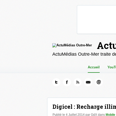
Act
ActuMédias Outre-Mer traite de
Accueil
YouT
Digicel : Recharge illi
Publié le 4 Juillet 2014 par GdX
dans
Mobile