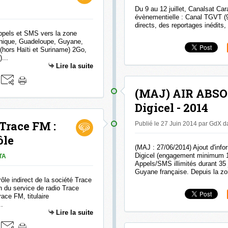
Du 9 au 12 juillet, Canalsat Ca
évènementielle : Canal TGVT (
directs, des reportages inédits,
ppels et SMS vers la zone
tinique, Guadeloupe, Guyane,
 (hors Haïti et Suriname) 2Go,
...
Lire la suite
(MAJ) AIR ABS
Digicel - 2014
Trace FM :
Publié le 27 Juin 2014 par GdX
d
ôle
(MAJ : 27/06/2014) Ajout d'i
Digicel (engagement minimum 1
TA
Appels/SMS illimités durant 35 
Guyane française. Depuis la zon
ôle indirect de la société Trace
ion du service de radio Trace
ace FM, titulaire
..
Lire la suite