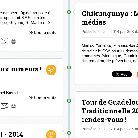
Chikungunya : M
ile caribéen Digicel propose à
ec appels et SMS illimités
médias
oupe, Guyane, St-Martin et St-
Publié le 29 Juin 2014 par GdX
d
Lire la suite
Marisol Touraine, ministre des 
de saisir le CSA pour lui demand
concernés (Martinique, Guadel
d'information, de prévention, de 
ux rumeurs !
ael Bastide
Lire la suite
Tour de Guadelo
Traditionnelle 2
rendez-vous !
Publié le 29 Juin 2014 par GdX
d
 - 2014