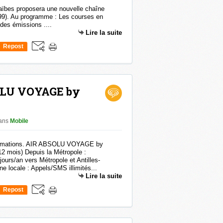
raïbes proposera une nouvelle chaîne
99). Au programme : Les courses en
 des émissions ....
Lire la suite
Repost
0
OLU VOYAGE by
ans
Mobile
nformations. AIR ABSOLU VOYAGE by
2 mois) Depuis la Métropole :
jours/an vers Métropole et Antilles-
e locale : Appels/SMS illimités...
Lire la suite
Repost
0