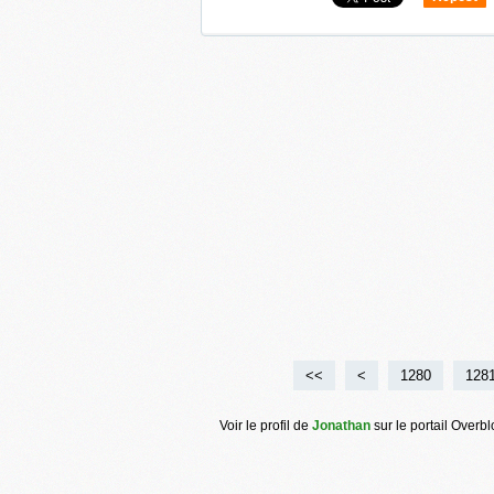
0
<<
<
1200
1210
1220
1230
1240
1250
1260
1270
1280
128
Voir le profil de
Jonathan
sur le portail Overb