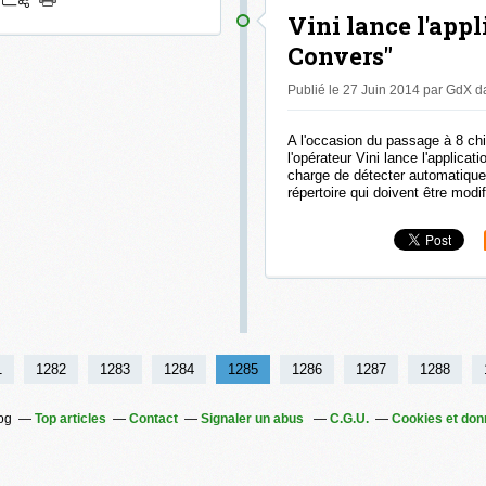
Vini lance l'appl
Convers"
Publié le 27 Juin 2014 par GdX
d
A l'occasion du passage à 8 ch
l'opérateur Vini lance l'applicat
charge de détecter automatiqu
répertoire qui doivent être modif
1
1282
1283
1284
1285
1286
1287
1288
log
Top articles
Contact
Signaler un abus
C.G.U.
Cookies et don