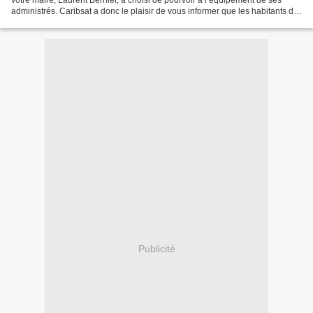
votre maire, Laurent Bernier, a choisi de pourvoir à l’équipement de ses
administrés. Caribsat a donc le plaisir de vous informer que les habitants de
Saint François bénéficient...
Publicité