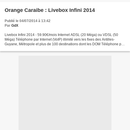
Orange Caraibe : Livebox Infini 2014
Publié le 04/07/2014 à 13:42
Par
GdX
Livebox Infini 2014 - 59.90€/mois Internet ADSL (20 Méga) ou VDSL (50
Méga) Téléphone par Internet (VoIP) illimité vers les fixes des Antilles-
Guyane, Métropole et plus de 100 destinations dont les DOM Téléphone par
Internet (VoIP) illimité vers les mobiles...