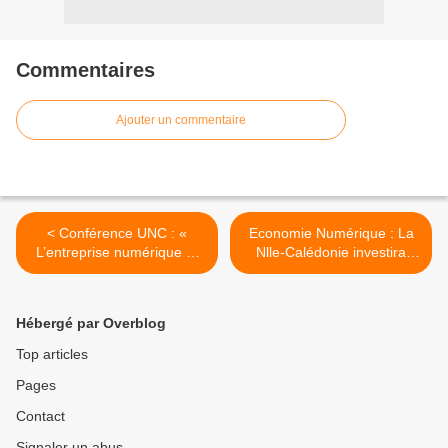
Commentaires
Ajouter un commentaire
< Conférence UNC : «
Economie Numérique : La
L’entreprise numérique et
Nlle-Calédonie investira
les nouveaux critères de
67M€ sur 5 ans >
performances »
Hébergé par Overblog
Top articles
Pages
Contact
Signaler un abus