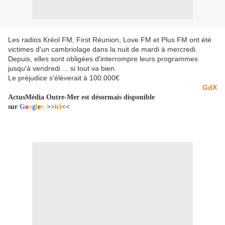
Les radios Kréol FM, First Réunion, Love FM et Plus FM ont été
victimes d'un cambriolage dans la nuit de mardi à mercredi.
Depuis, elles sont obligées d'interrompre leurs programmes
jusqu'à vendredi ... si tout va bien.
Le préjudice s'élèverait à 100.000€
GdX
ActusMédia Outre-Mer est désormais disponible
sur
G
o
o
g
l
e
+
>>
ici
<<