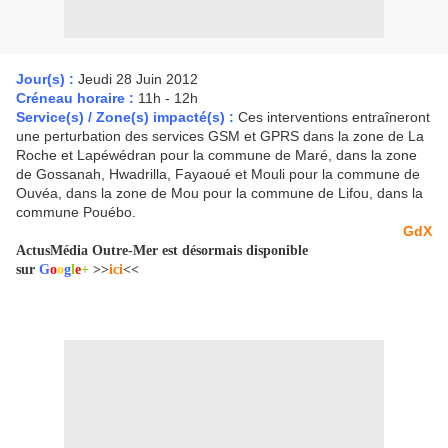
Jour(s) :
Jeudi 28 Juin 2012
Créneau horaire :
11h - 12h
Service(s) / Zone(s) impacté(s) :
Ces interventions entraîneront
une perturbation des services GSM et GPRS dans la zone de La
Roche et Lapéwédran pour la commune de Maré, dans la zone
de Gossanah, Hwadrilla, Fayaoué et Mouli pour la commune de
Ouvéa, dans la zone de Mou pour la commune de Lifou, dans la
commune Pouébo.
GdX
ActusMédia Outre-Mer est désormais disponible
sur
G
o
o
g
l
e
+
>>
ici
<<