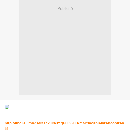
Publicité
http://img60.imageshack.us/img60/5200/mtvclecablelarencontrea.
tif