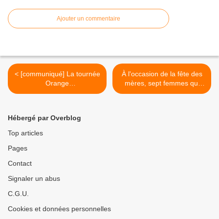
Ajouter un commentaire
< [communiqué] La tournée
À l'occasion de la fête des
Orange
mères, sept femmes qui
#ForGoodConnections
font un métier « dit
2026 se poursuit à La
d'homme » seront mises à
Réunion !
l'honneur sur Martinique La
Hébergé par Overblog
1ère ! >
Top articles
Pages
Contact
Signaler un abus
C.G.U.
Cookies et données personnelles