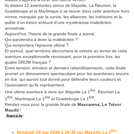
Ils étaient 12 aventuriers venus de Mayotte, La Réunion, la
Guadeloupe et la Martinique à se lancer dans cette aventure hors
norme, marquée par la survie, les alliances, les trahisons et la
quête d’un trésor entouré d’une mystérieuse malédiction
ancestrale.
Aujourd’hui, l’heure de la grande finale a sonné.
Qui parviendra à lever la malédiction ?
Qui remportera l’épreuve ultime ?
Et surtout, quel territoire décrochera la victoire au terme de cette
aventure exceptionnelle réunissant, pour la première fois, les
quatre DROM français ?
Entre tension, émotion et derniers rebondissements, cette finale
promet un dénouement spectaculaire pour les aventuriers encore
en lice, qui auront tout donné pour défendre leurs couleurs et
l’association qu’ils représentent.
ère
Une ultime aventure à vivre sur Mayotte La 1
, Réunion La
ère
ère
ère
1
, Martinique La 1
et Guadeloupe La 1
.
Rendez-vous pour la grande finale de
Mascarena, Le Trésor
Maudit
!
france.tv
ère
Vendredi 29 mai 2026 à 20:30 sur Mayotte La 1
.