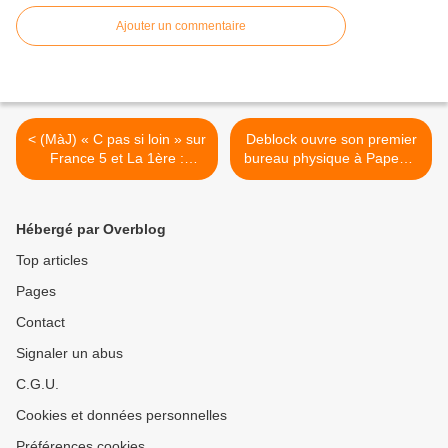
Ajouter un commentaire
< (MàJ) « C pas si loin » sur
Deblock ouvre son premier
France 5 et La 1ère :
bureau physique à Papeete
découvrez la
! >
programmation de la
semaine !
Hébergé par Overblog
Top articles
Pages
Contact
Signaler un abus
C.G.U.
Cookies et données personnelles
Préférences cookies