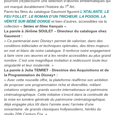
pourront (re)découvrir une sélection d’œuvres emblématiques qui
e
ont marqué durablement l’histoire du 7
Art.
Parmi les films du catalogue Gaumont figurent
L’ATALANTE
,
LE
FEU FOLLET
,
LE ROMAN D’UN TRICHEUR
,
LA POISON
,
LA
VÉRITÉ SUR BÉBÉ DONGE
et bien d’autres, accessibles via la
collection «
Séries et films français
».
La parole à Jérôme SOULET – Directeur du catalogue chez
Gaumont :
«
Ce partenariat avec Disney+ permet de valoriser, dans des
conditions éditoriales et techniques optimales, des titres majeurs
en noir et blanc de notre catalogue. Il renforce notre engagement
à faire vivre ces œuvres et à les rendre accessibles au plus grand
nombre. C’est une magnifique invitation à redécouvrir toute leur
singularité et leur modernité.
»
La parole à Julia TENRET - Directrice des Acquisitions et de
la Programmation de Disney+ :
«
Avec cette nouvelle offre, la plateforme réaffirme son ambition
de proposer une programmation riche et diversifiée, mêlant
créations originales, grands succès internationaux et patrimoine
cinématographique. Cette initiative s’inscrit dans la continuité de
la mise en lumière générale du patrimoine cinématographique,
déjà engagée plus tôt dans l’année avec l’arrivée d’une
soixantaine de grands classiques hollywoodiens, hérités du
studio 20th Century Fox.
»