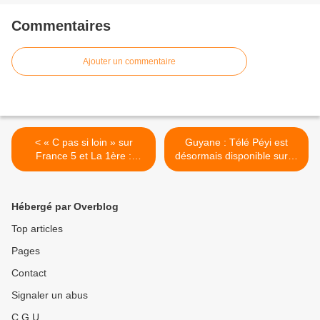
Commentaires
Ajouter un commentaire
< « C pas si loin » sur
Guyane : Télé Péyi est
France 5 et La 1ère :
désormais disponible sur la
découvrez la
TV d'Orange ! >
programmation de la
semaine !
Hébergé par Overblog
Top articles
Pages
Contact
Signaler un abus
C.G.U.