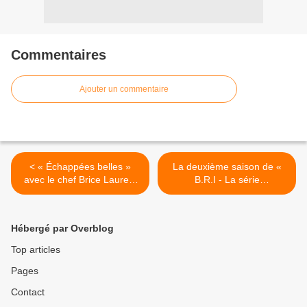
Commentaires
Ajouter un commentaire
< « Échappées belles »
La deuxième saison de «
avec le chef Brice Laurent
B.R.I - La série
DUBOIS à voir sur La 1ère !
documentaire » revient dès
ce vendredi sur CANAL+
Docs ! >
Hébergé par Overblog
Top articles
Pages
Contact