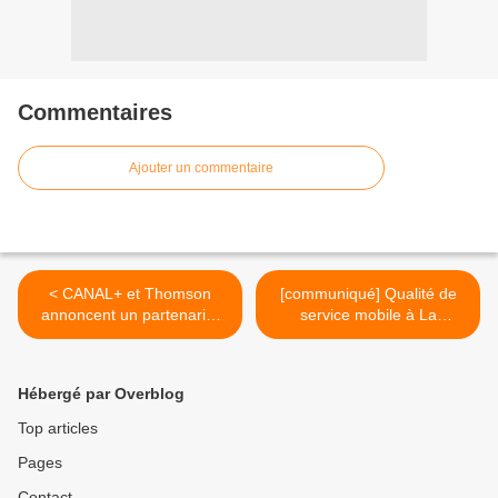
Commentaires
Ajouter un commentaire
< CANAL+ et Thomson
[communiqué] Qualité de
annoncent un partenariat
service mobile à La
dans toute l'Europe !
Réunion : « Orange,
meilleur réseau mobile pour
la 7ème année
Hébergé par Overblog
consécutive... » ! >
Top articles
Pages
Contact