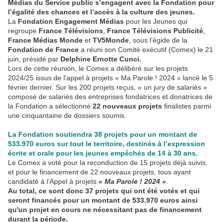
Médias du Service public s’engagent avec la Fondation pour
l’égalité des chances et l’accès à la culture des jeunes.
La
Fondation Engagement Médias
pour les Jeunes qui
regroupe
France Télévisions
,
France Télévisions Publicité
,
France Médias Monde
et
TV5Monde
, sous l’égide de la
Fondation de France
a réuni son Comité exécutif (Comex) le 21
juin, présidé par
Delphine Ernotte Cunci.
Lors de cette réunion, le Comex a délibéré sur les projets
2024/25 issus de l’appel à projets « Ma Parole ! 2024 » lancé le 5
février dernier. Sur les 200 projets reçus, « un jury de salariés »
composé de salariés des entreprises fondatrices et donatrices de
la Fondation a sélectionné
22 nouveaux projets
finalistes parmi
une cinquantaine de dossiers soumis.
La Fondation soutiendra 38 projets pour un montant de
533.970 euros sur tout le territoire, destinés à l’expression
écrite et orale pour les jeunes empêchés de 14 à 30 ans.
Le Comex a voté pour la reconduction de 15 projets déjà suivis,
et pour le financement de 22 nouveaux projets, tous ayant
candidaté à l’Appel à projets
« Ma Parole ! 2024 »
.
Au total, ce sont donc 37 projets qui ont été votés et qui
seront financés pour un montant de 533.970 euros ainsi
qu'un projet en cours ne nécessitant pas de financement
durant la période.