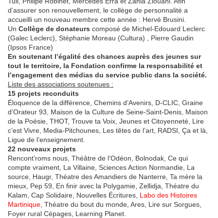
Tuil, Philipe Robinet, Mercedes Erra et Zahia Ziouani. Afin
d’assurer son renouvellement, le collège de personnalité a
accueilli un nouveau membre cette année : Hervé Brusini.
Un
Collège de donateurs
composé de Michel-Edouard Leclerc
(Galec Leclerc), Stéphanie Moreau (Cultura) , Pierre Gaudin
(Ipsos France)
En soutenant l’égalité des chances auprès des jeunes sur
tout le territoire, la Fondation confirme la responsabilité et
l’engagement des médias du service public dans la société.
Liste des associations soutenues :
15 projets reconduits
Éloquence de la différence, Chemins d’Avenirs, D-CLIC, Graine
d’Orateur 93, Maison de la Culture de Seine-Saint-Denis, Maison
de la Poésie, THOT, Trouve ta Voix, Jeunes et Citoyenneté, Lire
c’est Vivre, Media-Pitchounes, Les têtes de l’art, RADSI, Ça et là,
Ligue de l’enseignement.
22 nouveaux projets
Rencont’roms nous, Théâtre de l’Odéon, Bolnodak, Ce qui
compte vraiment, La Villaine, Sciences Action Normandie, La
source, Haugr, Théatre des Amandiers de Nanterre, Ta mère la
mieux, Pep 59, En finir avec la Polygamie, Zellidja, Théatre du
Kalam, Cap Solidaire, Nouvelles Écritures,
Labo des Histoires
Martinique
, Théatre du bout du monde, Ares, Lire sur Sorgues,
Foyer rural Cépages, Learning Planet.