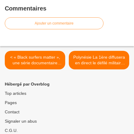
Commentaires
Ajouter un commentaire
< « Black surfers matter »,
Polynésie La 1ère diffusera
une série documentaire
en direct le défilé militaire
d'Arte pour dénoncer le
du 14 juillet ! >
sectarisme d'une culture en
apparence décontractée !
Hébergé par Overblog
Top articles
Pages
Contact
Signaler un abus
C.G.U.