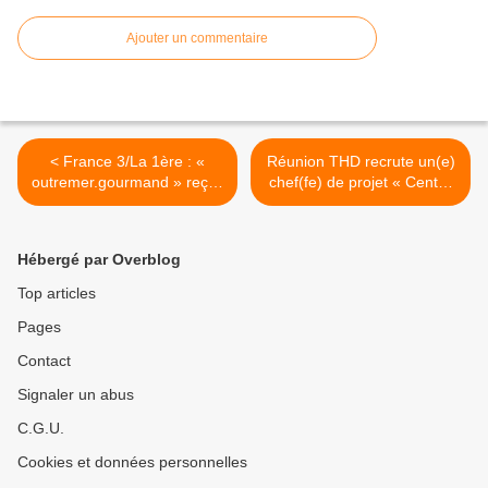
Ajouter un commentaire
< France 3/La 1ère : «
Réunion THD recrute un(e)
outremer.gourmand » reçoit
chef(fe) de projet « Centre
Georgiana VIOU !
de Ressources en
Cybersécurité » ! >
Hébergé par Overblog
Top articles
Pages
Contact
Signaler un abus
C.G.U.
Cookies et données personnelles