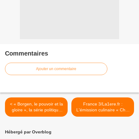
Commentaires
Ajouter un commentaire
< « Borgen, le pouvoir et la
France 3/La1ere.fr :
gloire », la série politique
L'émission culinaire « Chef
danoise culte revient sur
Pays » reçoit samedi la
ARTE !
cheffe Yin-Line CHEA ! >
Hébergé par Overblog