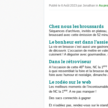
Publié le 6 Août 2023 par Jonathan in
Au pr
Chez nous les broussards
Séquences d’archives, invités en platea
broussard avec cette émission de 52 minut
Le bonheur est dans l’assie
La vie en brousse c’est aussi une gastro
de découvrir. L’occasion de mettre en valeu
cuisinent ! A déguster avec gourmandise,
Dans le rétroviseur
e
ere
A l’occasion de cette 46
foire, NC la 1
à quoi ressemblait la foire et la brousse 
foire avec humour et nostalgie, dimanche à
Le rodéo sur le web
Les meilleurs moments de l’incontournable 
ere
de NC la 1
. A ne pas manquer !
Des sacs connectés à gagner
Et n’oubliez pas, rendez-vous sur le stand