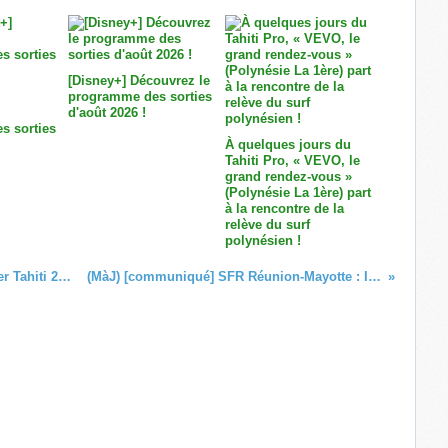
[Disney+] Découvrez le
programme des sorties
d'août 2026 !
s sorties
À quelques jours du
Tahiti Pro, « VEVO, le
grand rendez-vous »
(Polynésie La 1ère) part
à la rencontre de la
relève du surf
polynésien !
Les meilleurs moments du Gala Mister Tahiti 2023 sera à voir sur Polynésie La 1ère !
(MàJ) [communiqué] SFR Réunion-Mayotte : Incident sur les câbles sous-marins !