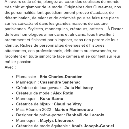
À travers cette série, plongez au cœur des coulisses du monde
très chic et glamour de la mode. Originaires des Outre-mer, nos
dix personnalités font quotidiennement preuve d'audace, de
détermination, de talent et de créativité pour se faire une place
sur les
catwalks
et dans les grandes maisons de couture
parisiennes. Stylistes, mannequins, créateurs, artistes... À l’instar
de leurs homologues américains et africains, tous travaillent
ardemment et finissent par s'imposer, sans rien perdre de leur
identité. Riches de personnalités diverses et d’histoires
attachantes, ces professionnels, débutants ou chevronnés, se
racontent en toute simplicité face caméra et se confient sur leur
métier passion.
Avec :
Plumassier :
Eric Charles-Donatien
Mannequin :
Cassandre Santenac
Créatrice de loungewear :
Julia Hellissey
Créateur de mode :
Alex Rotin
Mannequin :
Koko Barno
Créatrice de bijoux :
Claudine Vitry
Miss Réunion 2022 :
Marion Marimoutou
Designer de prêt-à-porter :
Raphaël de Lacroix
Mannequin :
Maylys Lheureux
Créatrice de mode équitable :
Anaïs Joseph-Gabriel