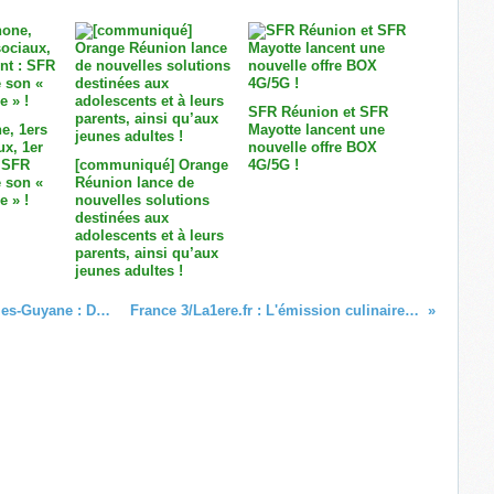
SFR Réunion et SFR
e, 1ers
Mayotte lancent une
ux, 1er
nouvelle offre BOX
 SFR
[communiqué] Orange
4G/5G !
 son «
Réunion lance de
e » !
nouvelles solutions
destinées aux
adolescents et à leurs
parents, ainsi qu’aux
jeunes adultes !
Appel aux candidatures FM aux Antilles-Guyane : Découvrez la liste des candidats dont le dossier est déclaré recevable !
France 3/La1ere.fr : L'émission culinaire « Voyages & délices » recevra le chef Rémi BRAFLAN !