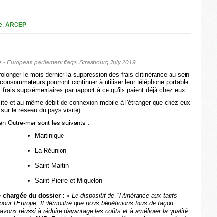
e
,
ARCEP
- European parliament flags, Strasbourg July 2019
olonger le mois dernier la suppression des frais d’itinérance au sein
consommateurs pourront continuer à utiliser leur téléphone portable
frais supplémentaires par rapport à ce qu'ils paient déjà chez eux.
alité et au même débit de connexion mobile à l'étranger que chez eux
sur le réseau du pays visité).
 en Outre-mer sont les suivants :
Martinique
La Réunion
Saint-Martin
Saint-Pierre-et-Miquelon
 chargée du dossier :
«
Le dispositif de ‘‘l’itinérance aux tarifs
pour l’Europe. Il démontre que nous bénéficions tous de façon
vons réussi à réduire davantage les coûts et à améliorer la qualité