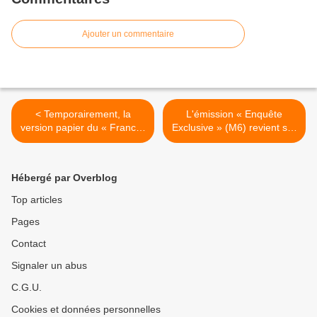
Ajouter un commentaire
< Temporairement, la
L'émission « Enquête
version papier du « France-
Exclusive » (M6) revient sur
Antilles Martinique » ne
l’inquiétante montée en
paraîtra plus tous les jours !
puissance du complotisme
en France ! >
Hébergé par Overblog
Top articles
Pages
Contact
Signaler un abus
C.G.U.
Cookies et données personnelles