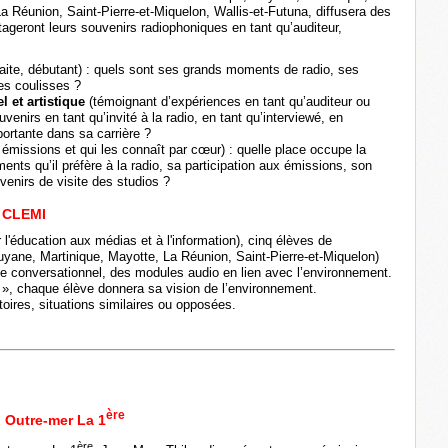
a Réunion, Saint-Pierre-et-Miquelon, Wallis-et-Futuna, diffusera des
rtageront leurs souvenirs radiophoniques en tant qu’auditeur,
traite, débutant) : quels sont ses grands moments de radio, ses
es coulisses ?
l et artistique
(témoignant d’expériences en tant qu’auditeur ou
uvenirs en tant qu’invité à la radio, en tant qu’interviewé, en
portante dans sa carrière ?
 émissions et qui les connaît par cœur) : quelle place occupe la
ents qu’il préfère à la radio, sa participation aux émissions, son
venirs de visite des studios ?
e CLEMI
l'éducation aux médias et à l'information), cinq élèves de
uyane, Martinique, Mayotte, La Réunion, Saint-Pierre-et-Miquelon)
ode conversationnel, des modules audio en lien avec l’environnement.
», chaque élève donnera sa vision de l’environnement.
toires, situations similaires ou opposées.
ère
l Outre-mer La 1
ère