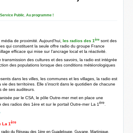
Service Public
,
Au programme !
ère
r média de proximité. Aujourd'hui,
les radios des 1
sont des
es qui constituent la seule offre radio du groupe France
llage efficace qui mise sur l'ancrage local et la réactivité.
 transmission des cultures et des savoirs, la radio est intégrée
ection des populations lorsque des conditions météorologiques
ésents dans les villes, les communes et les villages, la radio est
vie des territoires. Elle s'inscrit dans le quotidien de chacune
s de ses auditeurs.
ganisée par le CSA, le pôle Outre-mer met en place une
ère
des radios des 1ère et sur le portail Outre-mer La 1
.
e
ère
c La 1
e radio du Réseau des 1ère en Guadeloupe, Guyane, Martinique,