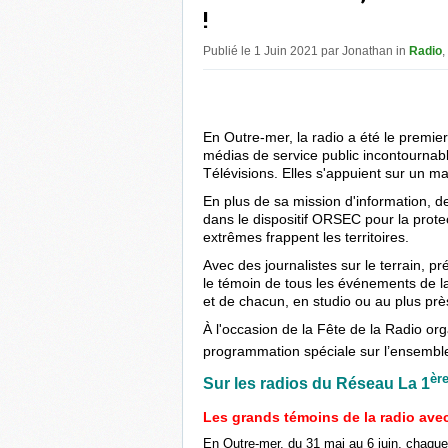
!
Publié le 1 Juin 2021 par Jonathan in
Radio
,
En Outre-mer, la radio a été le premie
médias de service public incontournabl
Télévisions. Elles s'appuient sur un mai
En plus de sa mission d'information, de
dans le dispositif ORSEC pour la prot
extrêmes frappent les territoires.
Avec des journalistes sur le terrain, pr
le témoin de tous les événements de la 
et de chacun, en studio ou au plus prè
À l'occasion de la Fête de la Radio or
programmation spéciale sur l’ensemble 
èr
Sur les radios du Réseau La 1
Les grands témoins de la radio ave
En Outre-mer, du 31 mai au 6 juin, chaqu