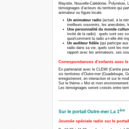
Mayotte, Nouvelle-Calédonie, Polynésie, L
témoignages d’acteurs du territoire qui pa
animateur ou figure locale.
Un animateur radio
(actuel, à la re
meilleurs souvenirs, les anecdotes, l
Une personnalité du monde culture
invité de la radio) : quels sont ses so
quoi/comment la radio a-t-elle été im
Un auditeur fidèle
(qui participe aux
radio dans sa vie, quels sont les mom
rapport avec les animateurs, ses sou
Correspondances d’enfants avec l
En partenariat avec le CLEMI (Centre pour 
six territoires d’Outre-mer (Guadeloupe, G
enregistreront, en interaction et sur le m
Sur le thème « Moi et mon environnement 
Les témoignages seront croisés entre terri
ère
Sur le portail Outre-mer La 1
Journée spéciale radio sur le portai