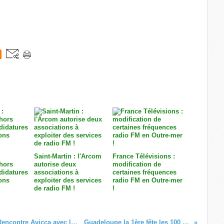
Saint-Martin : l'Arcom
France Télévisions :
hors
autorise deux
modification de
didatures
associations à
certaines fréquences
ons
exploiter des services
radio FM en Outre-mer
de radio FM !
!
Mobile/fibre/arrêt du réseau cuivre : Rencontre Avicca avec les territoires ultramarins !
Guadeloupe la 1ère fête les 100 ans de la radio !