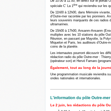
De 10.00 à 11.00, en direct sur le portail 
ère
spéciale C’ La 1
qui reviendra sur les q
De 11h00 à 12h00, dans Mémoire vivante, J
d’Outre-mer racontée par les pionniers. Ani
leurs souvenirs marquants de ces radios d
ultramarines.
De 15h00 à 17h00, Ansanm-Ansanm (Ensemb
multiplex avec les 10 stations du pôle Ou
Réunion, en passant par Mayotte, la Polyné
Miquelon et Paris, les auditeurs d’Outre-m
coins de la planète.
Les internautes pourront découvrir les diff
rédaction radio du pôle Outre-mer : Thierry
(opérateur son) et Hervé Famaro (program
Également, tout au long de la jour
Une programmation musicale reviendra sur l
ondes nationales et internationales.
L'information du pôle Outre-mer
Le 2 juin, les rédactions du pôle Ou