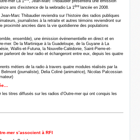
Outre-mer La 1
, Jean-Marc Thibaudier présentera une émission
ère
uinze ans d’existence de la webradio La 1
lancée en 2008.
ean-Marc Thibaudier reviendra sur l’histoire des radios publiques
mateurs, journalistes à la retraite et autres témoins reviendront sur
e proximité ancrées dans la vie quotidienne des populations
le, ensemble), une émission événementielle en direct et en
tre-mer. De la Martinique à la Guadeloupe, de la Guyane à La
sie, Wallis-et-Futuna, la Nouvelle-Calédonie, Saint-Pierre-et-
er parleront de leur radio et échangeront entre eux, depuis les quatre
érents métiers de la radio à travers quatre modules réalisés par la
 Belmont (journaliste), Delia Coliné (animatrice), Nicolas Palcossian
mateur)
née…
es titres diffusés sur les radios d’Outre-mer qui ont conquis les
tre-mer s’associent à RFI