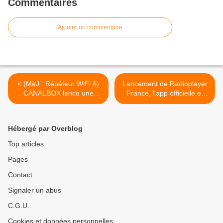
Commentaires
Ajouter un commentaire
< (MàJ : Répéteur WiFi 6)
Lancement de Radioplayer
CANALBOX lance une
France, l'app officielle et
nouvelle box compatible
gratuite regroupant 200
WiFi 6 !
radios et 600 webradios
françaises ! >
Hébergé par Overblog
Top articles
Pages
Contact
Signaler un abus
C.G.U.
Cookies et données personnelles