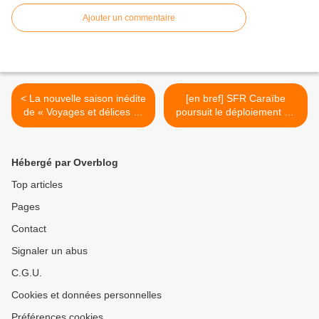
Ajouter un commentaire
< La nouvelle saison inédite
[en bref] SFR Caraïbe
de « Voyages et délices by
poursuit le déploiement de
Chef Kelly » débarque sur
la 4G Max en Guadeloupe !
les chaînes La 1ère !
>
Hébergé par Overblog
Top articles
Pages
Contact
Signaler un abus
C.G.U.
Cookies et données personnelles
Préférences cookies