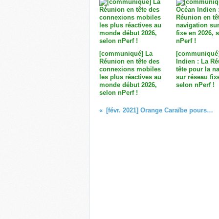
[communiqué] La
[communiqué
Réunion en tête des
Indien : La R
connexions mobiles
tête pour la n
les plus réactives au
sur réseau fix
monde début 2026,
selon nPerf !
selon nPerf !
[févr. 2021] Orange Caraïbe poursuit le déploiement de la fibre optique !