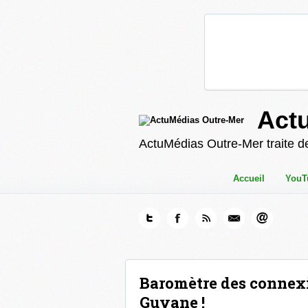
Act
ActuMédias Outre-Mer traite de
Accueil
YouT
Baromètre des connexio
Guyane !