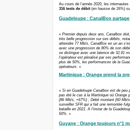
Au cours de l’année 2020, les internautes 
316 tests de débit
(en hausse de 26%) sur
Guadeloupe : CanalBox partage 
«
Premier depuis deux ans, Canalbox doit, 
très belle progression sur ses débits, n
atteindre 77 Mb/s, CanalBox en un an s’est
avec une progression de 80% de son débit 
se distingue avec une latence de 32,91 ms
l’opérateur est pénalisé par ses performa
plus de 50%, les performances de la Guad
opérateurs
. »
Martinique : Orange prend la pr
«
Si en Guadeloupe Canalbox est de peu p
pas été le cas à la Martinique où Orange p
(86 Mb/s, +67%) ; Débit montant (60 Mb/
surveiller SFR qui a fait une remontée ful
bataille en 2021. A l’instar de la Guadelo
50%.
»
Guyane : Orange toujours n°1 ma