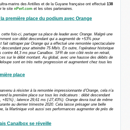
ultra-marins des Antilles et de la Guyane française ont effectué
138
 le site
nPerf.com
et les sites partenaires.
la première place du podium avec Orange
cette fois-ci, partager sa place de leader avec Orange. Malgré une
otamment son débit descendant qui a augmenté de +53% pour
 fait rattraper par Orange qui a effectué une remontée spectaculaire
descendant pour atteindre 75 Mb/s. En outre, l’opérateur historique
 contre 44,3 ms pour Canalbox. SFR de son côté reste en retrait,
nces sur le débit montant. Au global, avec une hausse des débits de
eloupe sont en très nette progression et augmentent chez tous les
emière place
arvenu à résister à la remontée impressionnante d’Orange, cela n’a
rend la première place sur tous les indicateurs : débit descendant
s, +81%) ; latence 29,61 ms (-27,43%). Orange devra tout de même
gurante au dernier trimestre 2020. Cela laisse présager une belle
upe, la Martinique voit aussi ses performances augmenter de près de
is Canalbox se réveille