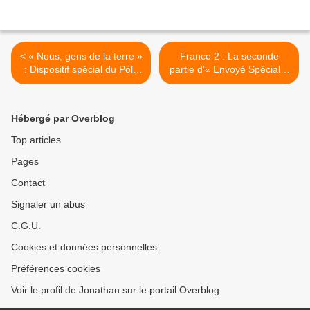
< « Nous, gens de la terre »
France 2 : La seconde
: Dispositif spécial du Pôle
partie d'« Envoyé Spécial »
Outre-Mer de France
s'intéressera à la gestion de
Télévisions !
l'eau en Guadeloupe ! >
Hébergé par Overblog
Top articles
Pages
Contact
Signaler un abus
C.G.U.
Cookies et données personnelles
Préférences cookies
Voir le profil de Jonathan sur le portail Overblog