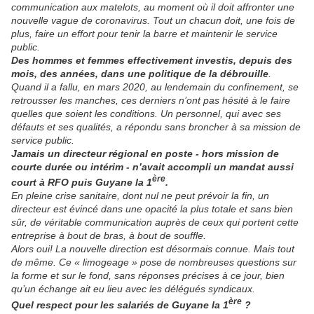
communication aux matelots, au moment où il doit affronter une
nouvelle vague de coronavirus. Tout un chacun doit, une fois de
plus, faire un effort pour tenir la barre et maintenir le service
public.
Des hommes et femmes effectivement investis, depuis des
mois, des années, dans une politique de la débrouille
.
Quand il a fallu, en mars 2020, au lendemain du confinement, se
retrousser les manches, ces derniers n’ont pas hésité à le faire
quelles que soient les conditions. Un personnel, qui avec ses
défauts et ses qualités, a répondu sans broncher à sa mission de
service public.
Jamais un directeur régional en poste - hors mission de
courte durée ou intérim - n’avait accompli un mandat aussi
ère
court à RFO puis Guyane la 1
.
En pleine crise sanitaire, dont nul ne peut prévoir la fin, un
directeur est évincé dans une opacité la plus totale et sans bien
sûr, de véritable communication auprès de ceux qui portent cette
entreprise à bout de bras, à bout de souffle.
Alors oui! La nouvelle direction est désormais connue. Mais tout
de même. Ce « limogeage » pose de nombreuses questions sur
la forme et sur le fond, sans réponses précises à ce jour, bien
qu’un échange ait eu lieu avec les délégués syndicaux.
ère
Quel respect pour les salariés de Guyane la 1
?