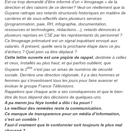
Est-ce trop demandé d’être informé d’un « limogeage » de la
direction et des raisons de ce dernier? Veut-on réellement que la
Guyane rattrape ses retards structurels historiques en matière de
carrières et de sous-effectifs dans plusieurs services
(programmation, paie, RH, infographie, documentation,
ressources et technologies, rédactions…), retards dénoncés à
plusieurs reprises en CSE par les représentants du personnel ?
Ce limogeage prématuré est un signal inquiétant envoyé aux
salariés. À présent, quelle sera la prochaine étape dans ce jeu
d’échecs ? Quel pion va être déplacé ?
Cette lettre ouverte est une piqûre de rappel
, destinée à celles
et ceux, installés au plus haut, et qui parfois oublient, que
ère
Guyane la 1
n’est pas un amas de numéros de sécurité
sociale. Derrière une direction régionale, il y a des hommes et
femmes qui s’investissent tous les jours pour faire avancer et
évoluer le groupe France Télévisions.
Rappelons que chaque acte a ses conséquences et que le bien-
être de tous dépend des décisions de quelques-uns.
A pa menm jou fèye tombé a dilo i ka pouri !
Le meilleur des remèdes reste la communication.
Ce manque de transparence pour un média d’information,
c’est un comble !
Faut-il vraiment que le cordonnier soit toujours le plus mal
chaussé ?