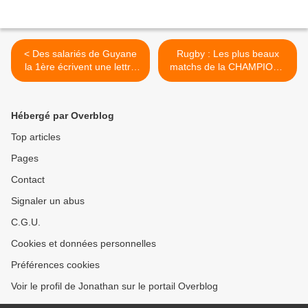
< Des salariés de Guyane
Rugby : Les plus beaux
la 1ère écrivent une lettre
matchs de la CHAMPIONS
ouverte à l’attention de la
CUP sont à suivre en direct
Directrice Exécutive du Pôle
sur Polynésie la 1ère ! >
Outre-Mer !
Hébergé par Overblog
Top articles
Pages
Contact
Signaler un abus
C.G.U.
Cookies et données personnelles
Préférences cookies
Voir le profil de Jonathan sur le portail Overblog