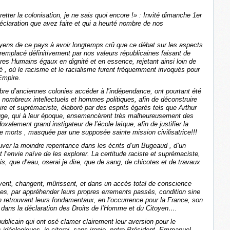
ter la colonisation, je ne sais quoi encore !» : Invité dimanche 1er
claration que avez faite et qui a heurté nombre de nos
s de ce pays à avoir longtemps crû que ce débat sur les aspects
s, remplacé définitivement par nos valeurs républicaines faisant de
es Humains égaux en dignité et en essence, rejetant ainsi loin de
 , où le racisme et le racialisme furent fréquemment invoqués pour
’Empire.
e d’anciennes colonies accéder à l’indépendance, ont pourtant été
 nombreux intellectuels et hommes politiques, afin de déconstruire
aire et suprémaciste, élaboré par des esprits égarés tels que Arthur
ge, qui à leur époque, ensemencèrent très malheureusement des
xalement grand instigateur de l’école laïque, afin de justifier la
t de morts , masquée par une supposée sainte mission civilisatrice!!!
ver la moindre repentance dans les écrits d’un Bugeaud , d’un
it l’envie naïve de les explorer. La certitude raciste et suprémaciste,
is, que d’eau, oserai je dire, que de sang, de chicotes et de travaux
ivent, changent, mûrissent, et dans un accès total de conscience
nes, par appréhender leurs propres errements passés, condition sine
n retrouvant leurs fondamentaux, en l’occurrence pour la France, son
 dans la déclaration des Droits de l’Homme et du Citoyen….
blicain qui ont osé clamer clairement leur aversion pour le
idéologiques, je citerai, sans ironie, notre Président, Emmanuel