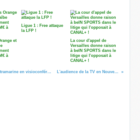
Ligue 1 : Free attaque
la LFP !
Orange et
La cour d'appel de
be
Versailles donne raison
ement
à beIN SPORTS dans le
 M€ à
litige qui l'opposait à
CANAL+ !
Les acteurs de la filière numérique ultramarine en visioconférence avec Cédric O, Google, Amazon et Stripe !
L'audience de la TV en Nouvelle-Calédonie (Sept. 2020)