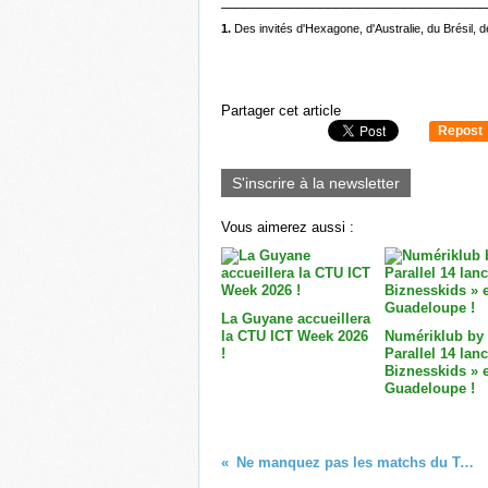
___________________________________
1.
Des invités d'Hexagone, d'Australie, du Brésil,
Partager cet article
Repost
0
S'inscrire à la newsletter
Vous aimerez aussi :
La Guyane accueillera
la CTU ICT Week 2026
Numériklub by
!
Parallel 14 lan
Biznesskids » 
Guadeloupe !
Ne manquez pas les matchs du Tournoi des IV Nations sur Polynésie la 1ère !