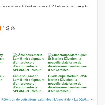
______
 de Samoa, de Nouvelle-Calédonie, de Nouvelle-Zélande ou bien de Los Angeles.
ce «
Câble sous-marin
Guadeloupe/Martinique/St-
en
Lum@link : signature
Martin : iZivision, la
d’un protocole
nouvelle plateforme de
d’accord entre la
divertissement embarquée
SPLANG et Telesur !
d'Air Caraïbes !
Rétention de cotisations salariales : L'avocat de « La Dépêche de Tahiti » a déposé une question prioritaire de constitutionnalité !