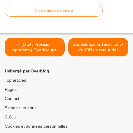
Ajouter un commentaire
< (MàJ : Précision
Guadeloupe la 1ère : Le JT
importante) Guadeloupe :
de 13H de retour dès
Rififi à ETV Global !
d'aujourd'hui ! >
Hébergé par Overblog
Top articles
Pages
Contact
Signaler un abus
C.G.U.
Cookies et données personnelles