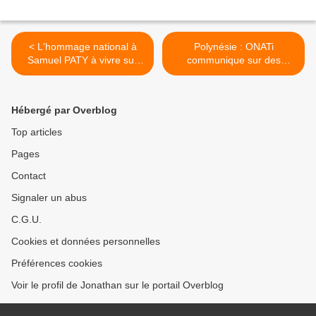
< L'hommage national à
Polynésie : ONATi
Samuel PATY à vivre sur
communique sur des
Guadeloupe la 1ère !
travaux de maintenance
concernant le câble sous-
marin Honotua >
Hébergé par Overblog
Top articles
Pages
Contact
Signaler un abus
C.G.U.
Cookies et données personnelles
Préférences cookies
Voir le profil de Jonathan sur le portail Overblog