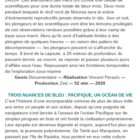
24h/24. Ces aventuriers des mers ont convié une cellule de
scientifiques pour une durée totale de deux mois. Deux mois
pendant lesquels le récif nord de Moorea sera la scène
d’évènements reproductifs jamais observés in situ. Jour et nuit,
les plongeurs et les scientifiques vont être les témoins privilégiés
de ces observations rendues possibles grâce à leur camp de
base sous-marin. Alors qu’ils sont d’habitude limités à des
plongées de quelques heures — en raison des paliers de
décompression —, les plongeurs peuvent ici s’affranchir du
temps. À bord de la capsule, à 20 mètres de profondeur, ils
peuvent dormir, se nourrir, se reposer et passer plusieurs jours
d’affilée sous l’eau. Repoussant ainsi les frontières temporelles
de l’exploration sous-marine.
Genre
Documentaire
— Réalisation
Vincent Perazio
—
Production
Zed
— 52 min — 2020
TROIS NUANCES DE BLEU : PACIFIQUE, UN OCÉAN DE VIE
C'est l'histoire d’une incomparable osmose de plus de deux mille
ans entre un peuple et son océan, depuis qu'une poignée de
navigateurs s'est lancée à l’assaut de l'océan Pacifique sur de
simples pirogues en bois et ont fondé la civilisation polynésienne.
Leur épopée est devenue légende et inspire, aujourd’hui plus que
jamais, la jeunesse polynésienne. De Tahiti aux Marquises, en
passant par l’île de Raiatéa, tous portent en eux cette culture