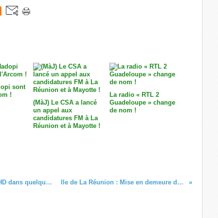
opi sont
om !
La radio « RTL 2
(MàJ) Le CSA a lancé
Guadeloupe » change
un appel aux
de nom !
candidatures FM à La
Réunion et à Mayotte !
(MàJ) Antenne Réunion passera à la HD dans quelques semaines !
Ile de La Réunion : Mise en demeure de Kréol FM