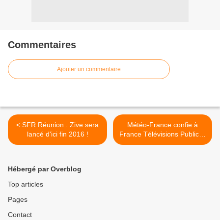
Commentaires
Ajouter un commentaire
< SFR Réunion : Zive sera
Météo-France confie à
lancé d'ici fin 2016 !
France Télévisions Publicité
la commercialisation de ses
sites et applications dans
l’Océan Indien >
Hébergé par Overblog
Top articles
Pages
Contact