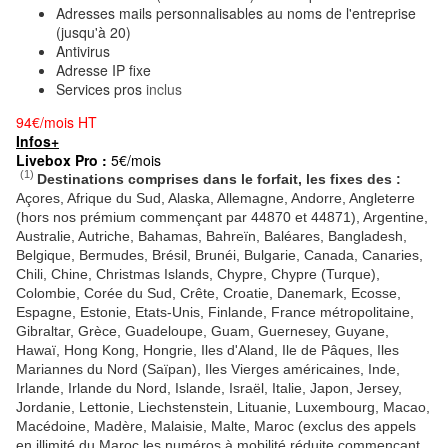
Adresses mails personnalisables au noms de l'entreprise
(jusqu'à 20)
Antivirus
Adresse IP fixe
Services pros
inclus
94€/mois HT
Infos+
Livebox Pro :
5€/mois
(1)
Destinations comprises dans le forfait, les fixes des :
Açores, Afrique du Sud, Alaska, Allemagne, Andorre, Angleterre
(hors nos prémium commençant par 44870 et 44871), Argentine,
Australie, Autriche, Bahamas, Bahreïn, Baléares, Bangladesh,
Belgique, Bermudes, Brésil, Brunéi, Bulgarie, Canada, Canaries,
Chili, Chine, Christmas Islands, Chypre, Chypre (Turque),
Colombie, Corée du Sud, Crête, Croatie, Danemark, Ecosse,
Espagne, Estonie, Etats-Unis, Finlande, France métropolitaine,
Gibraltar, Grèce, Guadeloupe, Guam, Guernesey, Guyane,
Hawaï, Hong Kong, Hongrie, Iles d'Aland, Ile de Pâques, Iles
Mariannes du Nord (Saïpan), Iles Vierges américaines, Inde,
Irlande, Irlande du Nord, Islande, Israël, Italie, Japon, Jersey,
Jordanie, Lettonie, Liechstenstein, Lituanie, Luxembourg, Macao,
Macédoine, Madère, Malaisie, Malte, Maroc (exclus des appels
en illimité du Maroc les numéros à mobilité réduite commençant