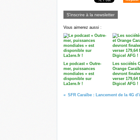
0
S'inscrire à la newsletter
Vous aimerez aussi :
Le podcast « Outre-
Les sociétés 
mer, puissances
Orange Caraï
mondiales » est
devront final
disponible sur
verser 179,64
La1ere.fr !
Digicel AFG !