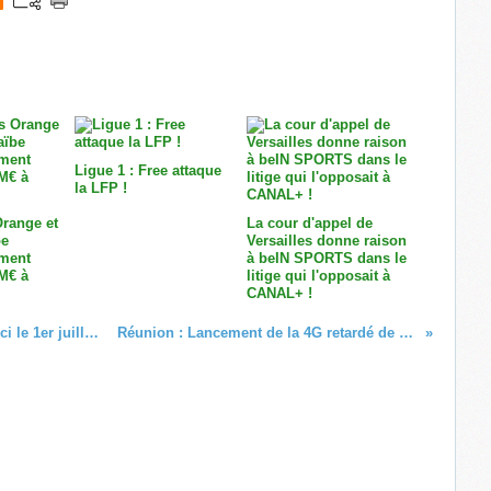
Ligue 1 : Free attaque
la LFP !
Orange et
La cour d'appel de
be
Versailles donne raison
ement
à beIN SPORTS dans le
 M€ à
litige qui l'opposait à
CANAL+ !
SFR Caraïbe : Lancement de la 4G d'ici le 1er juillet 2016 ?
Réunion : Lancement de la 4G retardé de 6 mois !