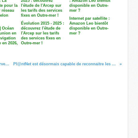
Internet par satellite :
Évolution 2015 - 2025 :
Amazon Leo bientôt
] Océan
découvrez l'étude de
disponible en Outre-
éunion en
l'Arcep sur les tarifs
mer ?
avigation
des services fixes en
e en 2026,
Outre-mer !
Tahiti Nui Telecom migre tous ses serveurs vidéo en Polynésie !
Pl@ntNet est désormais capable de reconnaitre les plantes de l'île de La Réunion !