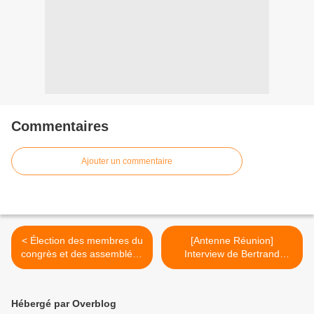
Commentaires
Ajouter un commentaire
< Élection des membres du
[Antenne Réunion]
congrès et des assemblées
Interview de Bertrand
de province de la Nouvelle-
Guillot, directeur général de
Calédonie : examen des
SRR >
temps de parole
Hébergé par Overblog