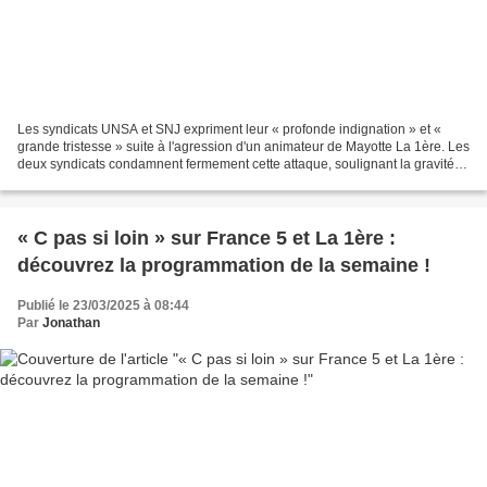
Les syndicats UNSA et SNJ expriment leur « profonde indignation » et «
grande tristesse » suite à l'agression d'un animateur de Mayotte La 1ère. Les
deux syndicats condamnent fermement cette attaque, soulignant la gravité
des faits et le « climat d'insécurité...
« C pas si loin » sur France 5 et La 1ère :
découvrez la programmation de la semaine !
Publié le 23/03/2025 à 08:44
Par
Jonathan