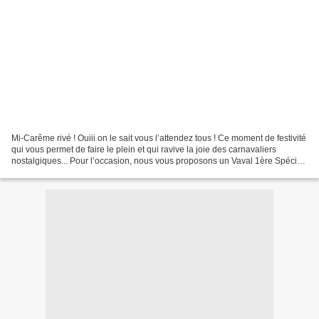
Mi-Carême rivé ! Ouiii on le sait vous l’attendez tous ! Ce moment de festivité
qui vous permet de faire le plein et qui ravive la joie des carnavaliers
nostalgiques... Pour l’occasion, nous vous proposons un Vaval 1ère Spécial
Mi-Carême suivi de l’intégralité...