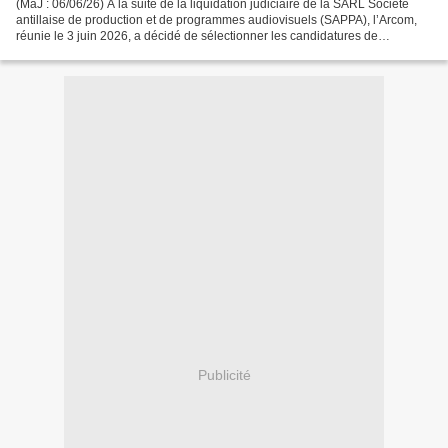
(MàJ : 06/06/26) À la suite de la liquidation judiciaire de la SARL Société
antillaise de production et de programmes audiovisuels (SAPPA), l’Arcom,
réunie le 3 juin 2026, a décidé de sélectionner les candidatures de
l’association AR Insertion, Radio...
Publicité