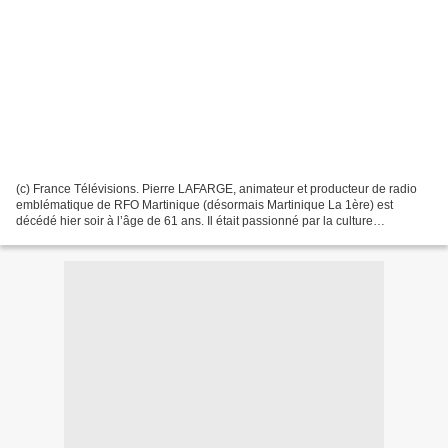
(c) France Télévisions. Pierre LAFARGE, animateur et producteur de radio
emblématique de RFO Martinique (désormais Martinique La 1ère) est
décédé hier soir à l’âge de 61 ans. Il était passionné par la culture
caribéenne. Arrivé en Martinique en 1989,...