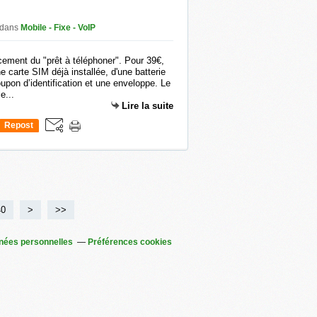
dans
Mobile - Fixe - VoIP
ement du "prêt à téléphoner". Pour 39€,
 carte SIM déjà installée, d'une batterie
oupon d’identification et une enveloppe. Le
e...
Lire la suite
Repost
0
40
50
60
>
>>
nées personnelles
Préférences cookies