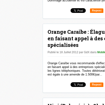
Dommage accidentel et vol caractérisé (eff
Repost
0
Orange Caraïbe : Élagu
en faisant appel à des
spécialisées
Publié le 18 Juillet 2012 par GdX
dans
Mobile
Orange Caraïbe vous recommande d'effect
en faisant appel à des entreprises spécial
les lignes téléphoniques. Toutes détériora
est égale à une amende de 1.500€/par...
Repost
0