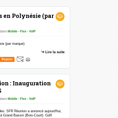
s en Polynésie (par
dans
Mobile - Fixe - VoIP
Lire la suite
Repost
0
on : Inauguration
G
dans
Mobile - Fixe - VoIP
ideo. SFR Réunion a annoncé aujourd'hui,
G à Grand Bassin (Bois-Court). GdX