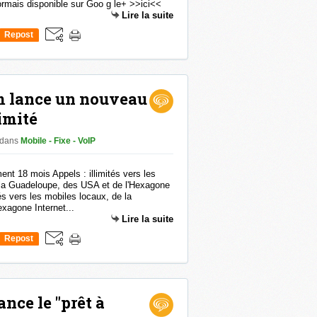
rmais disponible sur Goo g le+ >>ici<<
Lire la suite
Repost
0
m lance un nouveau
limité
dans
Mobile - Fixe - VoIP
ment 18 mois Appels : illimités vers les
e la Guadeloupe, des USA et de l'Hexagone
és vers les mobiles locaux, de la
xagone Internet...
Lire la suite
Repost
0
nce le "prêt à