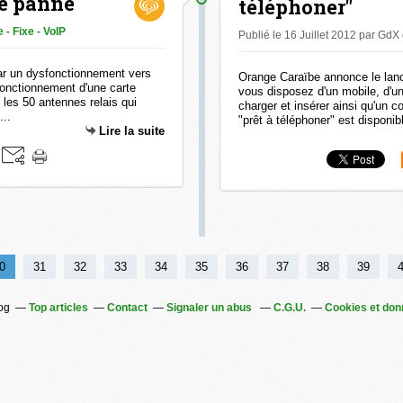
de panne
téléphoner"
 - Fixe - VoIP
Publié le 16 Juillet 2012 par GdX
par un dysfonctionnement vers
Orange Caraïbe annonce le lanc
fonctionnement d'une carte
vous disposez d'un mobile, d'une
 les 50 antennes relais qui
charger et insérer ainsi qu'un c
...
"prêt à téléphoner" est disponibl
Lire la suite
0
0
0
31
32
33
34
35
36
37
38
39
log
Top articles
Contact
Signaler un abus
C.G.U.
Cookies et don