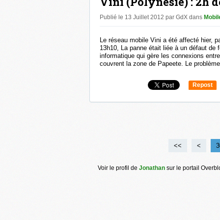
Vini (Polynésie) : 2h 
Publié le 13 Juillet 2012 par GdX
dans
Mobile
Le réseau mobile Vini a été affecté hier, 
13h10, La panne était liée à un défaut de 
informatique qui gère les connexions entre
couvrent la zone de Papeete. Le problème
Repost
0
<<
<
1
2
3
Voir le profil de
Jonathan
sur le portail Overb