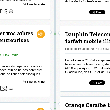
raction ou agression)....
ActusMédia Outre-Mer est déso
Lire la suite
er vos arbres
Dauphin Teleco
 entreprises
forfait mobile il
Publié le 16 Juillet 2012 par GdX
 - Fixe - VoIP
Forfait illimité 24h/24 - engage
fixes et les mobiles locaux, d
uer un élagage de vos arbres
(4h30 appels/jour) SMS : illimit
isées afin de ne pas détériorer
Guadeloupe, des USA et de l'He
tions de lignes téléphoniques
Lire la suite
Orange Caraïbe la