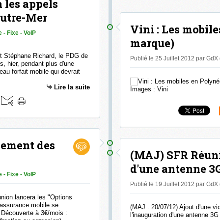
a les appels
Outre-Mer
Vini : Les mobile
 - Fixe - VoIP
marque)
 et Stéphane Richard, le PDG de
Publié le 25 Juillet 2012 par GdX
, hier, pendant plus d'une
au forfait mobile qui devrait
Lire la suite
Images : Vini
cement des
(MAJ) SFR Réuni
d'une antenne 3
 - Fixe - VoIP
Publié le 19 Juillet 2012 par GdX
nion lancera les "Options
 assurance mobile se
(MAJ : 20/07/12) Ajout d'une v
 Découverte à 3€/mois :
l'inauguration d'une antenne 3