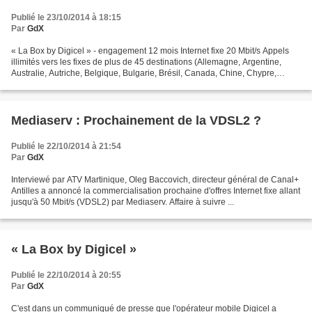
Publié le 23/10/2014 à 18:15
Par
GdX
« La Box by Digicel » - engagement 12 mois Internet fixe 20 Mbit/s Appels
illimités vers les fixes de plus de 45 destinations (Allemagne, Argentine,
Australie, Autriche, Belgique, Bulgarie, Brésil, Canada, Chine, Chypre,
Danemark, Espagne, Estonie, Etats-unis,...
Mediaserv : Prochainement de la VDSL2 ?
Publié le 22/10/2014 à 21:54
Par
GdX
Interviewé par ATV Martinique, Oleg Baccovich, directeur général de Canal+
Antilles a annoncé la commercialisation prochaine d'offres Internet fixe allant
jusqu'à 50 Mbit/s (VDSL2) par Mediaserv. Affaire à suivre ...
« La Box by Digicel »
Publié le 22/10/2014 à 20:55
Par
GdX
C'est dans un communiqué de presse que l'opérateur mobile Digicel a