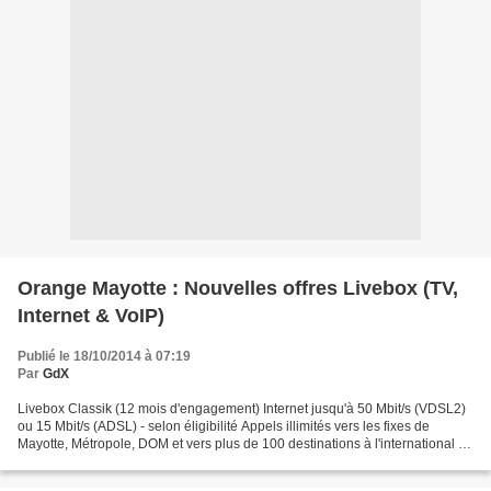
Orange Mayotte : Nouvelles offres Livebox (TV,
Internet & VoIP)
Publié le 18/10/2014 à 07:19
Par
GdX
Livebox Classik (12 mois d'engagement) Internet jusqu'à 50 Mbit/s (VDSL2)
ou 15 Mbit/s (ADSL) - selon éligibilité Appels illimités vers les fixes de
Mayotte, Métropole, DOM et vers plus de 100 destinations à l'international 44
chaînes (dont bouquet standard...