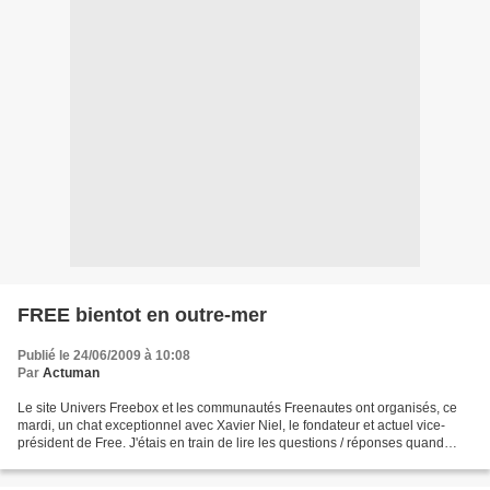
FREE bientot en outre-mer
Publié le 24/06/2009 à 10:08
Par
Actuman
Le site Univers Freebox et les communautés Freenautes ont organisés, ce
mardi, un chat exceptionnel avec Xavier Niel, le fondateur et actuel vice-
président de Free. J'étais en train de lire les questions / réponses quand
soudain, je suis tombé sur cette...