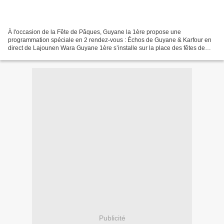
À l'occasion de la Fête de Pâques, Guyane la 1ère propose une
programmation spéciale en 2 rendez-vous : Échos de Guyane & Karfour en
direct de Lajounen Wara Guyane 1ère s’installe sur la place des fêtes de
Macouria ! De 10h à 13h nous seront en direct...
Publicité