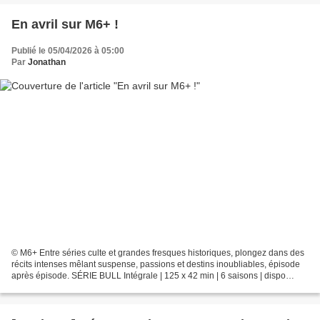
En avril sur M6+ !
Publié le 05/04/2026 à 05:00
Par
Jonathan
© M6+ Entre séries culte et grandes fresques historiques, plongez dans des
récits intenses mêlant suspense, passions et destins inoubliables, épisode
après épisode. SÉRIE BULL Intégrale | 125 x 42 min | 6 saisons | dispo
depuis le 1er avril « Bull » est...